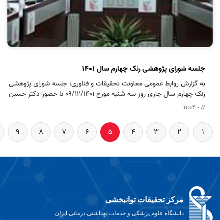
جلسه شورای پژوهشی رنک چهارم سال 1401
به گزارش روابط عمومی معاونت تحقیقات و فناوری: جلسه شورای پژوهشی
رنک چهارم سال جاری روز سه شنبه مورخ 09/12/1401 با حضور دکتر حسین
کیوانی معاون تحقیقات و فناوری دانشگاه، دکتر شتی مدیر توسعه و ارزیابی
// - 11:04
تحقیقات و معاونین پژوهشی مراکز و دانشکده ها بصورت حضوری برگزار
گردید.
9
8
7
6
5
4
3
2
1
مرکز تحقیقات توانبخشی
دانشگاه علوم پزشکی و خدمات بهداشتی درمانی ایران