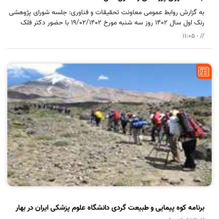
به گزارش روابط عمومی معاونت تحقیقات و فناوری: جلسه شورای پژوهشی
رنک اول سال 1402 روز سه شنبه مورخ 19/02/1402 با حضور دکتر فلک
سرپرست تحقیقات و فناوری، دکتر شتی مدیر توسعه و ارزیابی تحقیقات و
// - 11:05
معاونین پژوهشی مراکز تحقیقاتی و دانشکده ها بصورت حضوری در طبقه
هشتم کتابخانه مرکزی برگزار گردید.
برنامه کوه پیمایی و طبیعت گردی دانشگاه علوم پزشکی ایران در بهار