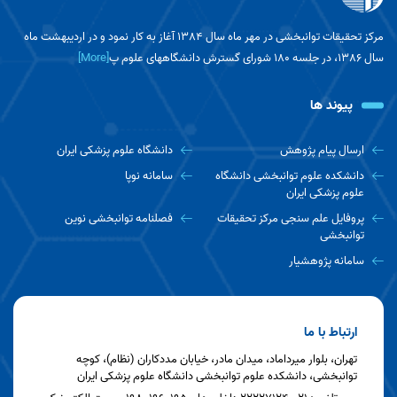
مرکز تحقیقات توانبخشی در مهر ماه سال 1384 آغاز به کار نمود و در اردیبهشت ماه
سال 1386، در جلسه 180 شورای گسترش دانشگاههای علوم پ
[More]
پیوند ها
ارسال پیام پژوهش
دانشگاه علوم پزشکی ایران
دانشکده علوم توانبخشی دانشگاه
سامانه نوپا
علوم پزشکی ایران
پروفایل علم سنجی مرکز تحقیقات
فصلنامه توانبخشی نوین
توانبخشی
سامانه پژوهشیار
ارتباط با ما
تهران‏‏‏‎، بلوار میرداماد، میدان مادر، خیابان مددکاران (نظام)، کوچه
توانبخشی، دانشکده علوم توانبخشی دانشگاه علوم پزشکی ایران