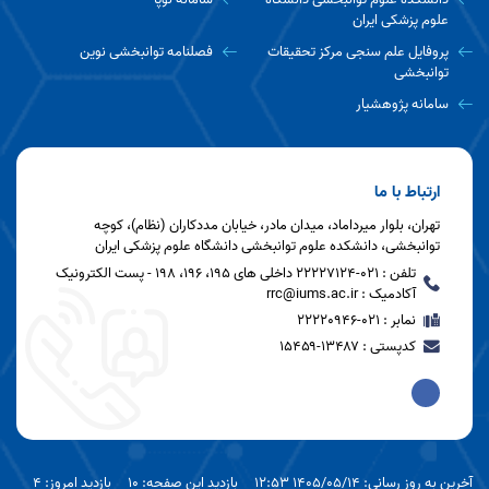
علوم پزشکی ایران
پروفایل علم سنجی مرکز تحقیقات
فصلنامه توانبخشی نوین
توانبخشی
سامانه پژوهشیار
ارتباط با ما
تهران‏‏‏‎، بلوار میرداماد، میدان مادر، خیابان مددکاران (نظام)، کوچه
توانبخشی، دانشکده علوم توانبخشی دانشگاه علوم پزشکی ایران
تلفن : 021-۲۲۲۲۷۱۲۴ داخلی های 195، 196، 198 - پست الکترونیک
آکادمیک : rrc@iums.ac.ir
نمابر : 021-22220946
کدپستی : ۱۳۴۸۷-۱۵۴۵۹
آخرین به روز رسانی: 1405/05/14 12:53
بازدید این صفحه: 10
بازدید امروز: 4